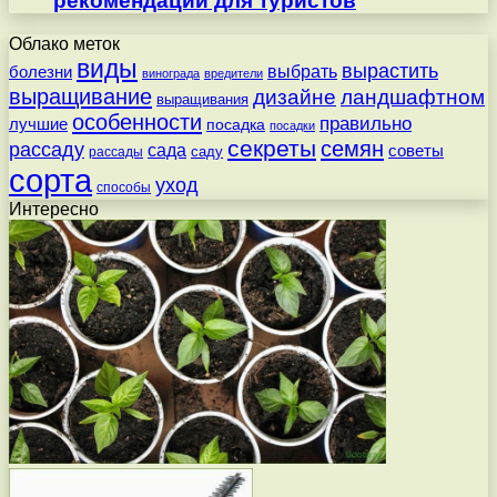
рекомендации для туристов
Облако меток
виды
вырастить
выбрать
болезни
винограда
вредители
выращивание
дизайне
ландшафтном
выращивания
особенности
правильно
лучшие
посадка
посадки
секреты
семян
рассаду
сада
советы
саду
рассады
сорта
уход
способы
Интересно