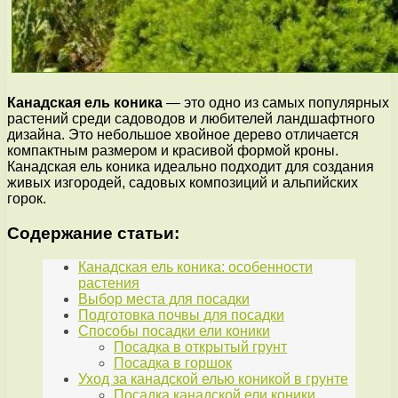
Канадская ель коника
— это одно из самых популярных
растений среди садоводов и любителей ландшафтного
дизайна. Это небольшое хвойное дерево отличается
компактным размером и красивой формой кроны.
Канадская ель коника идеально подходит для создания
живых изгородей, садовых композиций и альпийских
горок.
Содержание статьи:
Канадская ель коника: особенности
растения
Выбор места для посадки
Подготовка почвы для посадки
Способы посадки ели коники
Посадка в открытый грунт
Посадка в горшок
Уход за канадской елью коникой в грунте
Посадка канадской ели коники