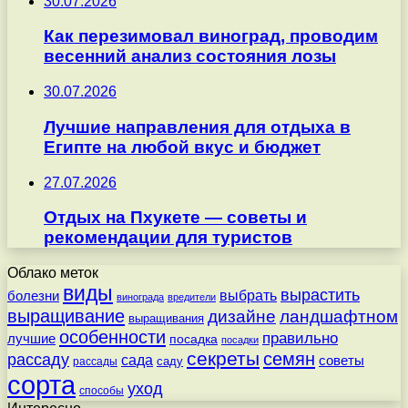
30.07.2026
Как перезимовал виноград, проводим
весенний анализ состояния лозы
30.07.2026
Лучшие направления для отдыха в
Египте на любой вкус и бюджет
27.07.2026
Отдых на Пхукете — советы и
рекомендации для туристов
Облако меток
виды
вырастить
выбрать
болезни
винограда
вредители
выращивание
дизайне
ландшафтном
выращивания
особенности
правильно
лучшие
посадка
посадки
секреты
семян
рассаду
сада
советы
саду
рассады
сорта
уход
способы