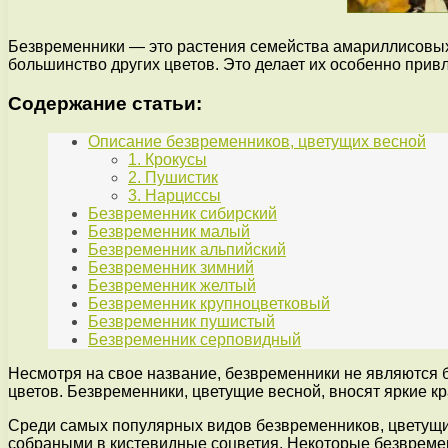
Безвременники — это растения семейства амариллисовых,
большинство других цветов. Это делает их особенно прив
Содержание статьи:
Описание безвременников, цветущих весной
1. Крокусы
2. Пушистик
3. Нарциссы
Безвременник сибирский
Безвременник малый
Безвременник альпийский
Безвременник зимний
Безвременник желтый
Безвременник крупноцветковый
Безвременник пушистый
Безвременник серповидный
Несмотря на свое название, безвременники не являются б
цветов. Безвременники, цветущие весной, вносят яркие кр
Среди самых популярных видов безвременников, цветущи
собраными в кистевидные соцветия. Некоторые безвремен