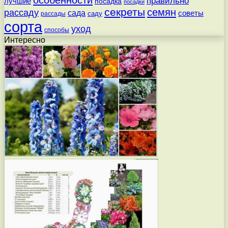
особенности
правильно
лучшие
посадка
посадки
секреты
семян
рассаду
сада
советы
саду
рассады
сорта
уход
способы
Интересно