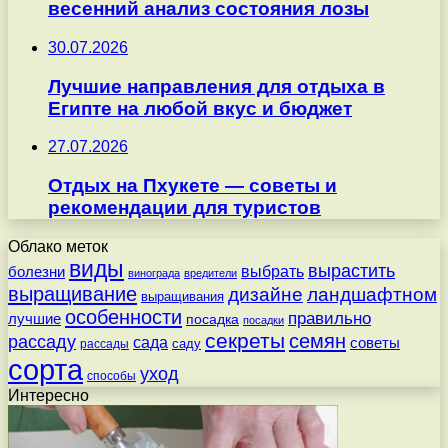
весенний анализ состояния лозы
30.07.2026
Лучшие направления для отдыха в
Египте на любой вкус и бюджет
27.07.2026
Отдых на Пхукете — советы и
рекомендации для туристов
Облако меток
виды
вырастить
выбрать
болезни
винограда
вредители
выращивание
дизайне
ландшафтном
выращивания
особенности
правильно
лучшие
посадка
посадки
секреты
семян
рассаду
сада
советы
саду
рассады
сорта
уход
способы
Интересно