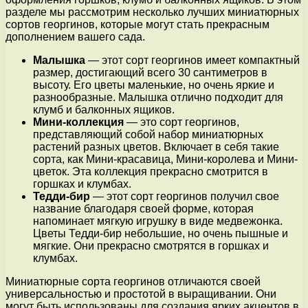
разделе мы рассмотрим несколько лучших миниатюрных
сортов георгинов, которые могут стать прекрасным
дополнением вашего сада.
Малышка
— этот сорт георгинов имеет компактный
размер, достигающий всего 30 сантиметров в
высоту. Его цветы маленькие, но очень яркие и
разнообразные. Малышка отлично подходит для
клумб и балконных ящиков.
Мини-коллекция
— это сорт георгинов,
представляющий собой набор миниатюрных
растений разных цветов. Включает в себя такие
сорта, как Мини-красавица, Мини-королева и Мини-
цветок. Эта коллекция прекрасно смотрится в
горшках и клумбах.
Тедди-бир
— этот сорт георгинов получил свое
название благодаря своей форме, которая
напоминает мягкую игрушку в виде медвежонка.
Цветы Тедди-бир небольшие, но очень пышные и
мягкие. Они прекрасно смотрятся в горшках и
клумбах.
Миниатюрные сорта георгинов отличаются своей
универсальностью и простотой в выращивании. Они
могут быть использованы для создания ярких акцентов в