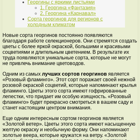
Георгины с яркими листьями
1. Георгина «Фантазия»
2. Георгина «Карнавал»
Сорта георгинов для регионов с
холодным климатом
Новые сорта георгинов постоянно появляются
благодаря работе селекционеров. Они стремятся создать
цветы с более яркой окраской, большими и красивыми
соцветиями и длительным цветением. В результате их
труда появляются уникальные сорта, которые не могут
не привлечь внимание цветоводов.
Одним из самых
лучших сортов георгинов
является
«Розовый фламинго». Этот сорт поражает своей нежной
розовой окраской соцветий, которые напоминают крылья
фламинго. Цветы этого сорта имеют гофрированные
лепестки, что придает им особую изящность. «Розовый
фламинго» будет прекрасно смотреться в вашем саду и
станет настоящим центром внимания.
Еще одним интересным сортом георгинов является
«Золотой ветер». Цветы этого сорта имеют насыщенную
желтую окраску и необычную форму. Они напоминают
золотые веера, которые кружатся на ветру. «Золотой