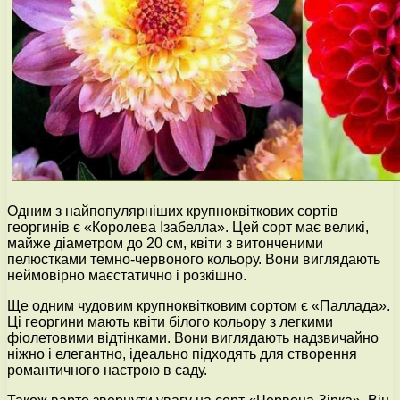
Одним з найпопулярніших крупноквіткових сортів
георгинів є «Королева Ізабелла». Цей сорт має великі,
майже діаметром до 20 см, квіти з витонченими
пелюстками темно-червоного кольору. Вони виглядають
неймовірно маєстатично і розкішно.
Ще одним чудовим крупноквітковим сортом є «Паллада».
Ці георгини мають квіти білого кольору з легкими
фіолетовими відтінками. Вони виглядають надзвичайно
ніжно і елегантно, ідеально підходять для створення
романтичного настрою в саду.