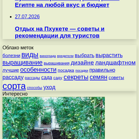
Египте на любой вкус и бюджет
27.07.2026
Отдых на Пхукете — советы и
рекомендации для туристов
Облако меток
виды
вырастить
выбрать
болезни
винограда
вредители
выращивание
дизайне
ландшафтном
выращивания
особенности
правильно
лучшие
посадка
посадки
секреты
семян
рассаду
сада
советы
саду
рассады
сорта
уход
способы
Интересно