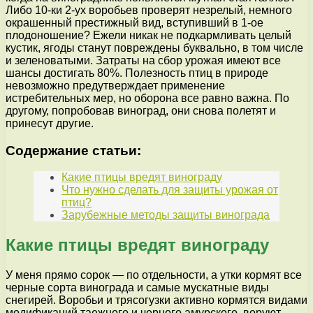
Либо 10-ки 2-ух воробьев проверят незрелый, немного
окрашенный престижный вид, вступивший в 1-ое
плодоношение? Ежели никак не подкармливать целый
кустик, ягоды станут повреждены буквально, в том числе
и зеленоватыми. Затраты на сбор урожая имеют все
шансы достигать 80%. Полезность птиц в природе
невозможно предутверждает применение
истребительных мер, но оборона все равно важна. По
другому, попробовав виноград, они снова полетят и
принесут другие.
Содержание статьи:
Какие птицы вредят винограду
Что нужно сделать для защиты урожая от
птиц?
Зарубежные методы защиты винограда
Какие птицы вредят винограду
У меня прямо сорок — по отдельности, а утки кормят все
черные сорта винограда и самые мускатные виды
снегирей. Воробьи и трясогузки активно кормятся видами
модификаций таежного и черного амурского, воруют