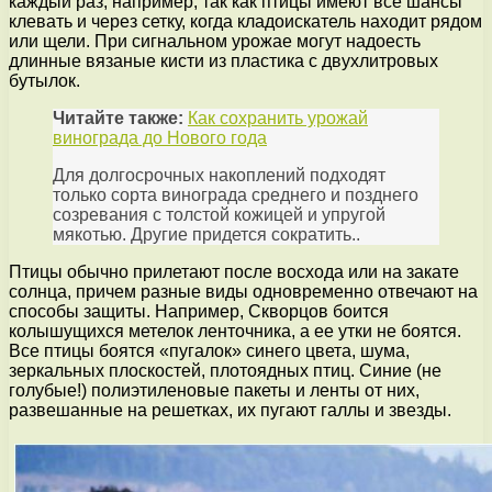
каждый раз, например, так как птицы имеют все шансы
клевать и через сетку, когда кладоискатель находит рядом
или щели. При сигнальном урожае могут надоесть
длинные вязаные кисти из пластика с двухлитровых
бутылок.
Читайте также:
Как сохранить урожай
винограда до Нового года
Для долгосрочных накоплений подходят
только сорта винограда среднего и позднего
созревания с толстой кожицей и упругой
мякотью. Другие придется сократить..
Птицы обычно прилетают после восхода или на закате
солнца, причем разные виды одновременно отвечают на
способы защиты. Например, Скворцов боится
колышущихся метелок ленточника, а ее утки не боятся.
Все птицы боятся «пугалок» синего цвета, шума,
зеркальных плоскостей, плотоядных птиц. Синие (не
голубые!) полиэтиленовые пакеты и ленты от них,
развешанные на решетках, их пугают галлы и звезды.