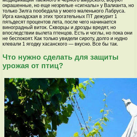
окрашенные, но еще незрелые «сигналы» у Валианта, но
только Зилга пообедала у моего маленького Лабруса.
Ирга канадская в этих трогательных ПТ дежурит 1
пятьдесят процентов лета, после чего начинается
виноградный виток. Скворцы и дрозды вредят, но
впоследствии вылета птенцов. Есть и чоглы, но пока они
не беспокоят. Как только увидели сироту, долго и нудно
клевали 1 ягодку хасанского — вкусно. Все бы так.
Что нужно сделать для защиты
урожая от птиц?