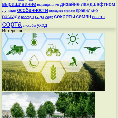
выращивание
дизайне
ландшафтном
выращивания
особенности
правильно
лучшие
посадка
посадки
секреты
семян
рассаду
сада
советы
саду
рассады
сорта
уход
способы
Интересно