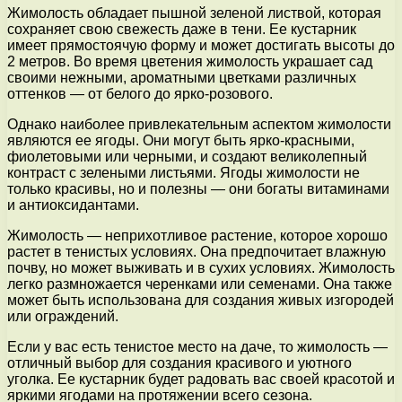
Жимолость обладает пышной зеленой листвой, которая
сохраняет свою свежесть даже в тени. Ее кустарник
имеет прямостоячую форму и может достигать высоты до
2 метров. Во время цветения жимолость украшает сад
своими нежными, ароматными цветками различных
оттенков — от белого до ярко-розового.
Однако наиболее привлекательным аспектом жимолости
являются ее ягоды. Они могут быть ярко-красными,
фиолетовыми или черными, и создают великолепный
контраст с зелеными листьями. Ягоды жимолости не
только красивы, но и полезны — они богаты витаминами
и антиоксидантами.
Жимолость — неприхотливое растение, которое хорошо
растет в тенистых условиях. Она предпочитает влажную
почву, но может выживать и в сухих условиях. Жимолость
легко размножается черенками или семенами. Она также
может быть использована для создания живых изгородей
или ограждений.
Если у вас есть тенистое место на даче, то жимолость —
отличный выбор для создания красивого и уютного
уголка. Ее кустарник будет радовать вас своей красотой и
яркими ягодами на протяжении всего сезона.