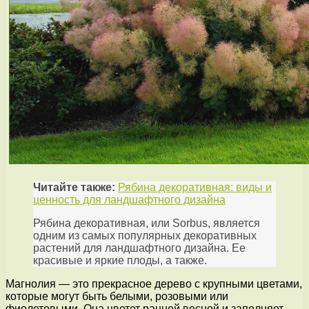
Читайте также:
Рябина декоративная: виды и
ценность для ландшафтного дизайна
Рябина декоративная, или Sorbus, является
одним из самых популярных декоративных
растений для ландшафтного дизайна. Ее
красивые и яркие плоды, а также.
Магнолия — это прекрасное дерево с крупными цветами,
которые могут быть белыми, розовыми или
фиолетовыми. Она цветет ранней весной и заполняет