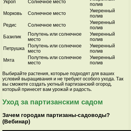
Укроп
Солнечное место
полив
Умеренный
Морковь
Солнечное место
полив
Умеренный
Редис
Солнечное место
полив
Полутень или солнечное
Умеренный
Базилик
место
полив
Полутень или солнечное
Умеренный
Петрушка
место
полив
Полутень или солнечное
Умеренный
Мята
место
полив
Выбирайте растения, которые подходят для ваших
условий выращивания и не требуют особого ухода. Так
вы сможете создать уютный партизанский огород,
который принесет вам урожай и радость.
Уход за партизанским садом
Зачем городам партизаны-садоводы?
(Вебинар)