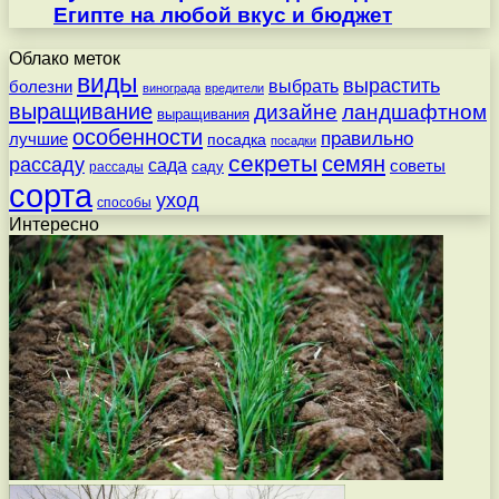
Египте на любой вкус и бюджет
Облако меток
виды
вырастить
выбрать
болезни
винограда
вредители
выращивание
дизайне
ландшафтном
выращивания
особенности
правильно
лучшие
посадка
посадки
секреты
семян
рассаду
сада
советы
саду
рассады
сорта
уход
способы
Интересно