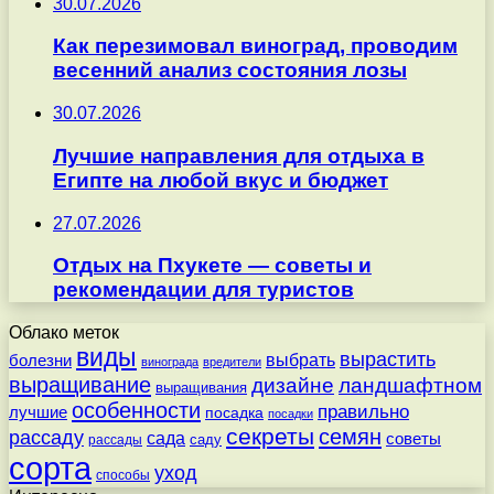
30.07.2026
Как перезимовал виноград, проводим
весенний анализ состояния лозы
30.07.2026
Лучшие направления для отдыха в
Египте на любой вкус и бюджет
27.07.2026
Отдых на Пхукете — советы и
рекомендации для туристов
Облако меток
виды
вырастить
выбрать
болезни
винограда
вредители
выращивание
дизайне
ландшафтном
выращивания
особенности
правильно
лучшие
посадка
посадки
секреты
семян
рассаду
сада
советы
саду
рассады
сорта
уход
способы