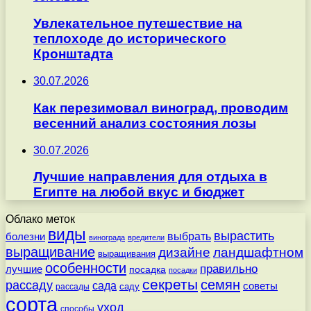
Увлекательное путешествие на
теплоходе до исторического
Кронштадта
30.07.2026
Как перезимовал виноград, проводим
весенний анализ состояния лозы
30.07.2026
Лучшие направления для отдыха в
Египте на любой вкус и бюджет
Облако меток
виды
вырастить
выбрать
болезни
винограда
вредители
выращивание
дизайне
ландшафтном
выращивания
особенности
правильно
лучшие
посадка
посадки
секреты
семян
рассаду
сада
советы
саду
рассады
сорта
уход
способы