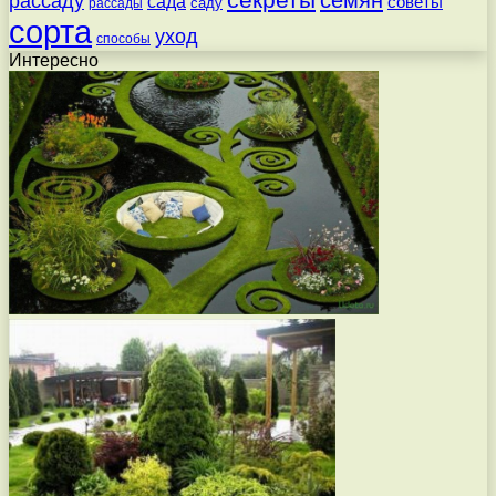
семян
рассаду
сада
советы
саду
рассады
сорта
уход
способы
Интересно