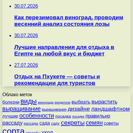
30.07.2026
Как перезимовал виноград, проводим
весенний анализ состояния лозы
30.07.2026
Лучшие направления для отдыха в
Египте на любой вкус и бюджет
27.07.2026
Отдых на Пхукете — советы и
рекомендации для туристов
Облако меток
виды
вырастить
выбрать
болезни
винограда
вредители
выращивание
дизайне
ландшафтном
выращивания
особенности
правильно
лучшие
посадка
посадки
секреты
семян
рассаду
сада
советы
саду
рассады
сорта
уход