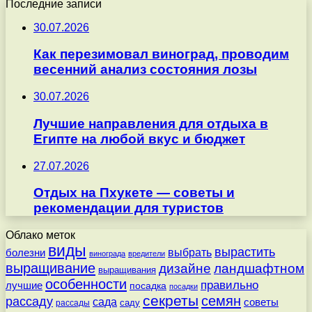
Последние записи
30.07.2026
Как перезимовал виноград, проводим
весенний анализ состояния лозы
30.07.2026
Лучшие направления для отдыха в
Египте на любой вкус и бюджет
27.07.2026
Отдых на Пхукете — советы и
рекомендации для туристов
Облако меток
виды
вырастить
выбрать
болезни
винограда
вредители
выращивание
дизайне
ландшафтном
выращивания
особенности
правильно
лучшие
посадка
посадки
секреты
семян
рассаду
сада
советы
саду
рассады