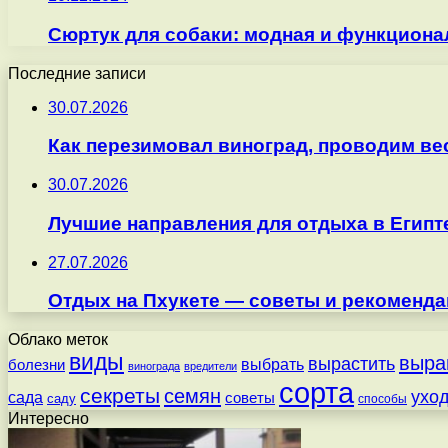
Сюртук для собаки: модная и функциона
Последние записи
30.07.2026
Как перезимовал виноград, проводим ве
30.07.2026
Лучшие направления для отдыха в Египт
27.07.2026
Отдых на Пхукете — советы и рекоменда
Облако меток
виды
выра
вырастить
выбрать
болезни
винограда
вредители
сорта
секреты
семян
ухо
сада
советы
саду
способы
Интересно