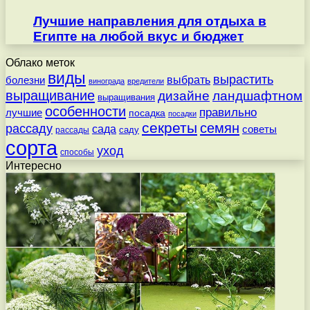
Лучшие направления для отдыха в
Египте на любой вкус и бюджет
Облако меток
виды
вырастить
выбрать
болезни
винограда
вредители
выращивание
дизайне
ландшафтном
выращивания
особенности
правильно
лучшие
посадка
посадки
секреты
семян
рассаду
сада
советы
саду
рассады
сорта
уход
способы
Интересно