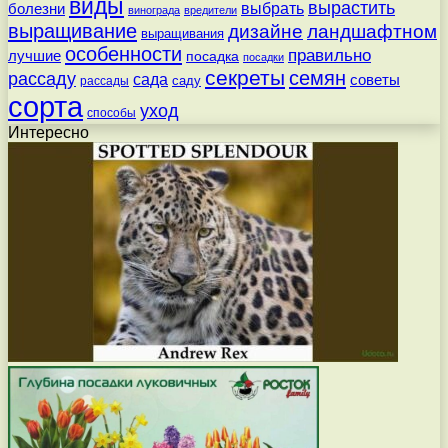
виды
вырастить
выбрать
болезни
винограда
вредители
выращивание
дизайне
ландшафтном
выращивания
особенности
правильно
лучшие
посадка
посадки
секреты
семян
рассаду
сада
советы
саду
рассады
сорта
уход
способы
Интересно