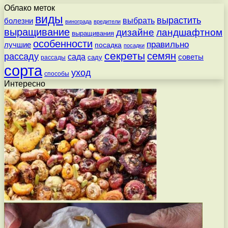
Облако меток
виды
вырастить
выбрать
болезни
винограда
вредители
выращивание
дизайне
ландшафтном
выращивания
особенности
правильно
лучшие
посадка
посадки
секреты
семян
рассаду
сада
советы
саду
рассады
сорта
уход
способы
Интересно