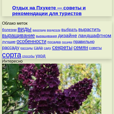
Отдых на Пхукете — советы и
рекомендации для туристов
Облако меток
виды
вырастить
выбрать
болезни
винограда
вредители
выращивание
дизайне
ландшафтном
выращивания
особенности
правильно
лучшие
посадка
посадки
секреты
семян
рассаду
сада
советы
саду
рассады
сорта
уход
способы
Интересно