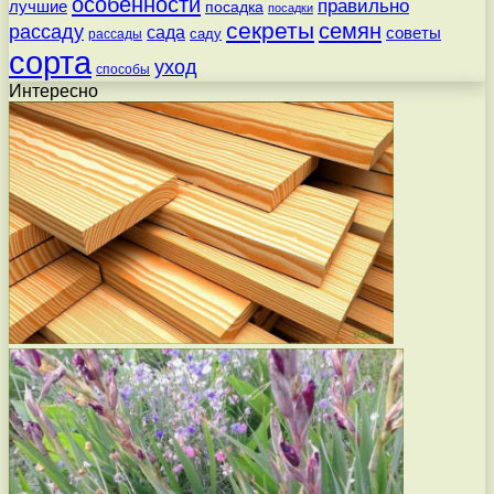
особенности
правильно
лучшие
посадка
посадки
секреты
семян
рассаду
сада
советы
саду
рассады
сорта
уход
способы
Интересно