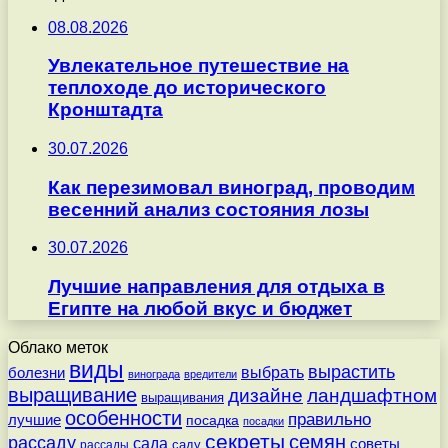
08.08.2026
Увлекательное путешествие на
теплоходе до исторического
Кронштадта
30.07.2026
Как перезимовал виноград, проводим
весенний анализ состояния лозы
30.07.2026
Лучшие направления для отдыха в
Египте на любой вкус и бюджет
Облако меток
виды
вырастить
выбрать
болезни
винограда
вредители
выращивание
дизайне
ландшафтном
выращивания
особенности
правильно
лучшие
посадка
посадки
секреты
семян
рассаду
сада
советы
саду
рассады