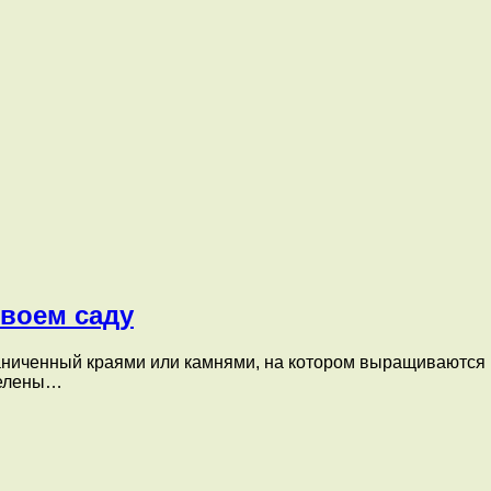
своем саду
аниченный краями или камнями, на котором выращиваются ц
делены…