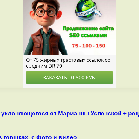
а уклоняющегося от Марианны Успенской + ре
 горшках, с фото и видео