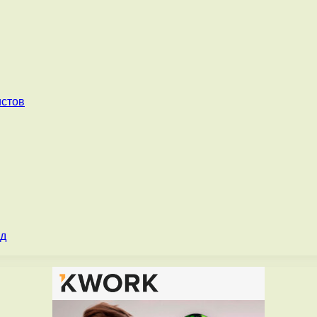
истов
од