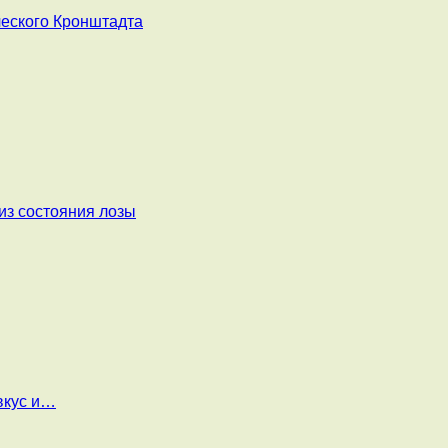
ческого Кронштадта
из состояния лозы
вкус и…