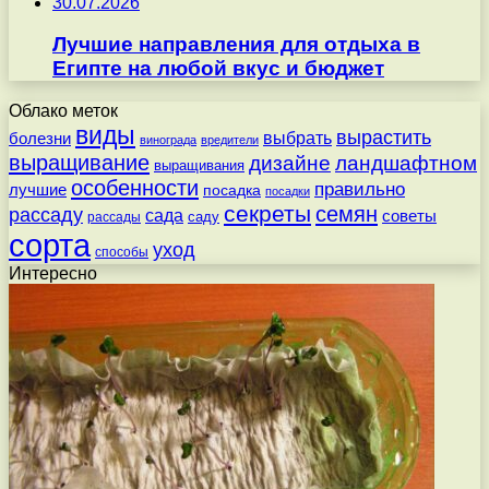
30.07.2026
Лучшие направления для отдыха в
Египте на любой вкус и бюджет
Облако меток
виды
вырастить
выбрать
болезни
винограда
вредители
выращивание
дизайне
ландшафтном
выращивания
особенности
правильно
лучшие
посадка
посадки
секреты
семян
рассаду
сада
советы
саду
рассады
сорта
уход
способы
Интересно