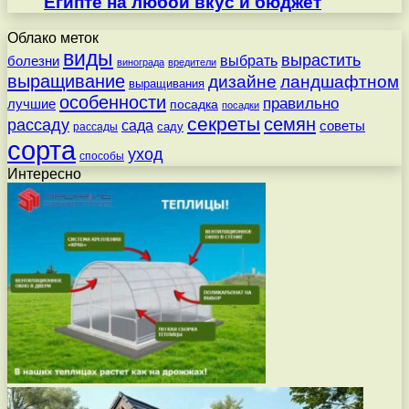
Египте на любой вкус и бюджет
Облако меток
виды
вырастить
выбрать
болезни
винограда
вредители
выращивание
дизайне
ландшафтном
выращивания
особенности
правильно
лучшие
посадка
посадки
секреты
семян
рассаду
сада
советы
саду
рассады
сорта
уход
способы
Интересно