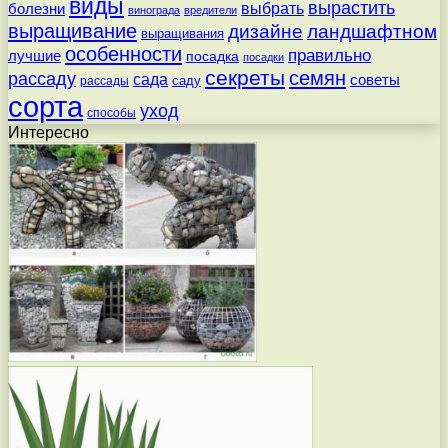
виды
вырастить
выбрать
болезни
винограда
вредители
выращивание
дизайне
ландшафтном
выращивания
особенности
правильно
лучшие
посадка
посадки
секреты
семян
рассаду
сада
советы
саду
рассады
сорта
уход
способы
Интересно