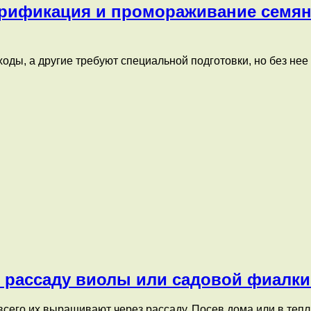
арификация и промораживание семян?
ды, а другие требуют специальной подготовки, но без нее
ь рассаду виолы или садовой фиалк
 всего их выращивают через рассаду. Посев дома или в те