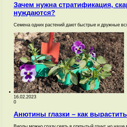
Зачем нужна стратификация, ск
нуждаются?
Семена одних растений дают быстрые и дружные всхо
16.02.2023
0
Анютины глазки – как вырастит
Виолы можно сразу сеять в открытый грунт, но чаще