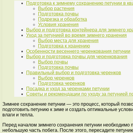
Подготовка к зимнему сохранению петунии в кв
Выбор растения
Подготовка почвы
Подрезка и обработка
Условия хранения
Выбор и подготовка контейнера для зимнего х
Уход за петунией во время зимнего хранения
Выбор места для хранения
Подготовка к хранению
Особенности весеннего черенкования петунии
Выбор и подготовка почвы для черенкования
Выбор почвы
Подготовка почвы
Правильный выбор и подготовка черенков
Выбор черенков
Подготовка черенков
Посадка и уход за черенками петунии
Советы и рекомендации по уходу за петунией п
Зимнее сохранение петунии — это процесс, который позв
подготовить петунию к зиме и создать оптимальные услов
влаги и тепла.
Перед началом зимнего сохранения петунии необходимо 
небольшую часть побега. После этого, пересадите петунию