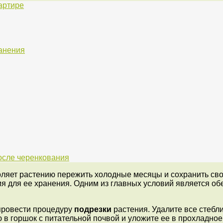
артире
ранения
осле черенкования
оляет растению пережить холодные месяцы и сохранить св
ия для ее хранения. Одним из главных условий является о
провести процедуру
подрезки
растения. Удалите все стебли
 в горшок с питательной почвой и уложите ее в прохладное