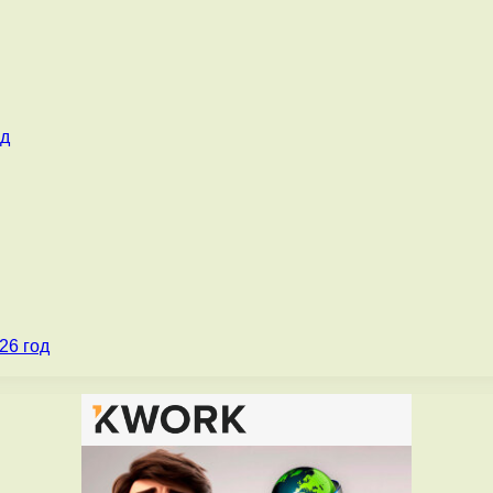
од
26 год