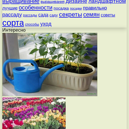
выращивание
дизайне
ландшафтном
выращивания
особенности
правильно
лучшие
посадка
посадки
секреты
семян
рассаду
сада
советы
саду
рассады
сорта
уход
способы
Интересно