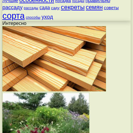
правильно
лучшие
посадка
посадки
секреты
семян
рассаду
сада
советы
саду
рассады
сорта
уход
способы
Интересно