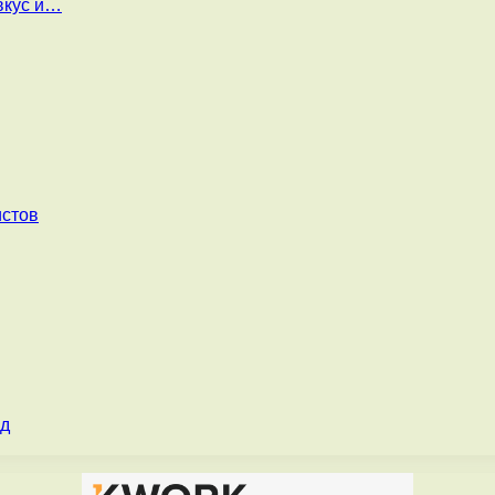
вкус и…
истов
од