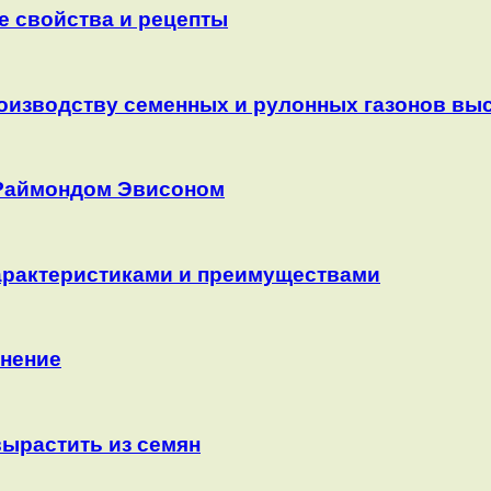
е свойства и рецепты
роизводству семенных и рулонных газонов вы
 Раймондом Эвисоном
арактеристиками и преимуществами
енение
вырастить из семян