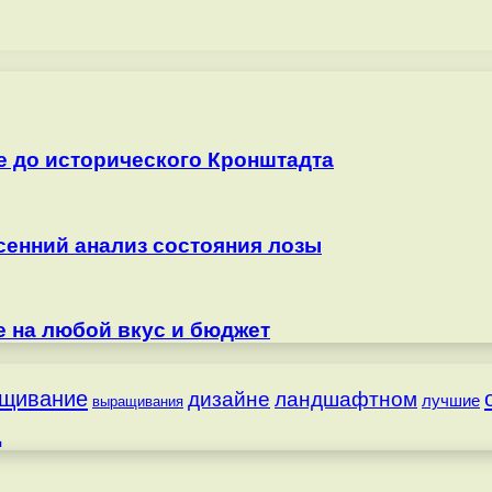
е до исторического Кронштадта
сенний анализ состояния лозы
е на любой вкус и бюджет
щивание
дизайне
ландшафтном
лучшие
выращивания
д