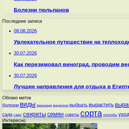
Болезни тюльпанов
Последние записи
08.08.2026
Увлекательное путешествие на теплоход
30.07.2026
Как перезимовал виноград, проводим ве
30.07.2026
Лучшие направления для отдыха в Египт
Облако меток
виды
выра
вырастить
выбрать
болезни
винограда
вредители
сорта
секреты
семян
ухо
сада
советы
саду
способы
Интересно