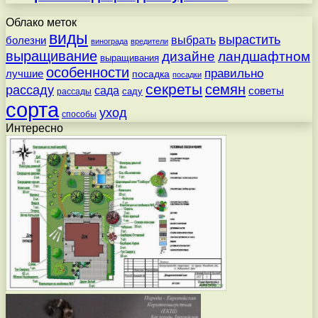
Облако меток
виды
вырастить
выбрать
болезни
винограда
вредители
выращивание
дизайне
ландшафтном
выращивания
особенности
правильно
лучшие
посадка
посадки
секреты
семян
рассаду
сада
советы
саду
рассады
сорта
уход
способы
Интересно