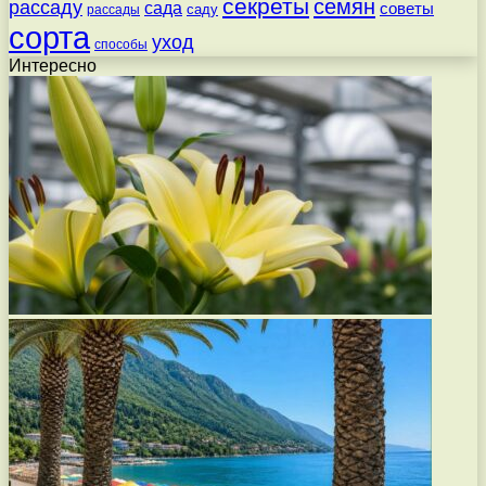
секреты
семян
рассаду
сада
советы
саду
рассады
сорта
уход
способы
Интересно