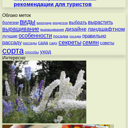
рекомендации для туристов
Облако меток
виды
вырастить
выбрать
болезни
винограда
вредители
выращивание
дизайне
ландшафтном
выращивания
особенности
правильно
лучшие
посадка
посадки
секреты
семян
рассаду
сада
советы
саду
рассады
сорта
уход
способы
Интересно