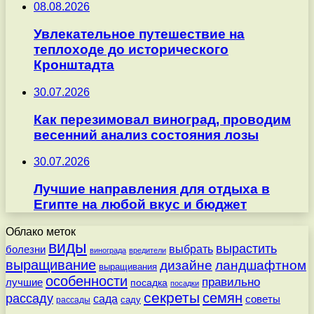
08.08.2026
Увлекательное путешествие на
теплоходе до исторического
Кронштадта
30.07.2026
Как перезимовал виноград, проводим
весенний анализ состояния лозы
30.07.2026
Лучшие направления для отдыха в
Египте на любой вкус и бюджет
Облако меток
виды
вырастить
выбрать
болезни
винограда
вредители
выращивание
дизайне
ландшафтном
выращивания
особенности
правильно
лучшие
посадка
посадки
секреты
семян
рассаду
сада
советы
саду
рассады