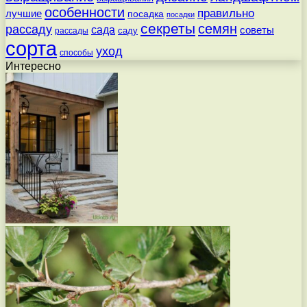
особенности
правильно
лучшие
посадка
посадки
секреты
семян
рассаду
сада
советы
саду
рассады
сорта
уход
способы
Интересно