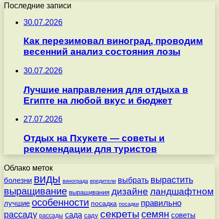
Последние записи
30.07.2026
Как перезимовал виноград, проводим
весенний анализ состояния лозы
30.07.2026
Лучшие направления для отдыха в
Египте на любой вкус и бюджет
27.07.2026
Отдых на Пхукете — советы и
рекомендации для туристов
Облако меток
виды
вырастить
выбрать
болезни
винограда
вредители
выращивание
дизайне
ландшафтном
выращивания
особенности
правильно
лучшие
посадка
посадки
секреты
семян
рассаду
сада
советы
саду
рассады