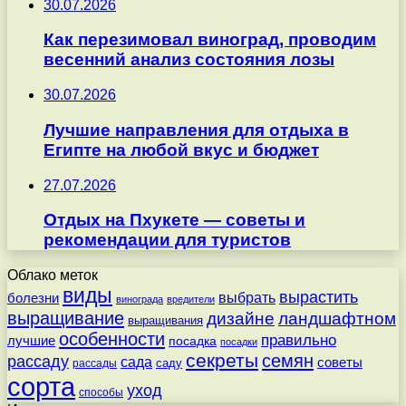
30.07.2026
Как перезимовал виноград, проводим
весенний анализ состояния лозы
30.07.2026
Лучшие направления для отдыха в
Египте на любой вкус и бюджет
27.07.2026
Отдых на Пхукете — советы и
рекомендации для туристов
Облако меток
виды
вырастить
выбрать
болезни
винограда
вредители
выращивание
дизайне
ландшафтном
выращивания
особенности
правильно
лучшие
посадка
посадки
секреты
семян
рассаду
сада
советы
саду
рассады
сорта
уход
способы