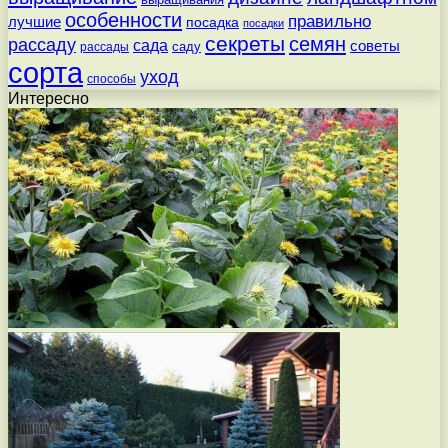
особенности
правильно
лучшие
посадка
посадки
секреты
семян
рассаду
сада
советы
саду
рассады
сорта
уход
способы
Интересно