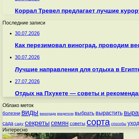
Коррал Тревел предлагает лучшие курор
Последние записи
30.07.2026
Как перезимовал виноград, проводим ве
30.07.2026
Лучшие направления для отдыха в Египт
27.07.2026
Отдых на Пхукете — советы и рекоменда
Облако меток
виды
выра
вырастить
выбрать
болезни
винограда
вредители
сорта
секреты
семян
ухо
сада
советы
саду
способы
Интересно