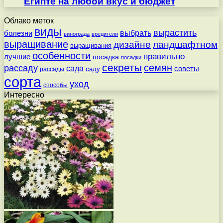
Египте на любой вкус и бюджет
Облако меток
виды
вырастить
выбрать
болезни
винограда
вредители
выращивание
дизайне
ландшафтном
выращивания
особенности
правильно
лучшие
посадка
посадки
секреты
семян
рассаду
сада
советы
саду
рассады
сорта
уход
способы
Интересно