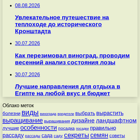
08.08.2026
Увлекательное путешествие на
теплоходе до исторического
Кронштадта
30.07.2026
Как перезимовал виноград, проводим
весенний анализ состояния лозы
30.07.2026
Лучшие направления для отдыха в
Египте на любой вкус и бюджет
Облако меток
виды
вырастить
выбрать
болезни
винограда
вредители
выращивание
дизайне
ландшафтном
выращивания
особенности
правильно
лучшие
посадка
посадки
секреты
семян
рассаду
сада
советы
саду
рассады