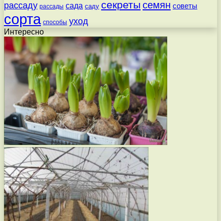
секреты
семян
рассаду
сада
советы
саду
рассады
сорта
уход
способы
Интересно