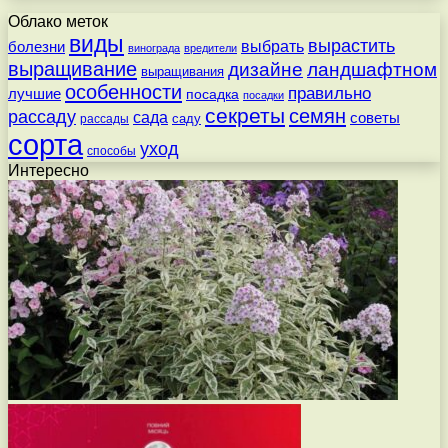
Облако меток
виды
вырастить
выбрать
болезни
винограда
вредители
выращивание
дизайне
ландшафтном
выращивания
особенности
правильно
лучшие
посадка
посадки
секреты
семян
рассаду
сада
советы
саду
рассады
сорта
уход
способы
Интересно