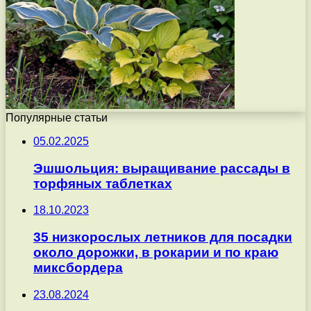
Популярные статьи
05.02.2025
Эшшольция: выращивание рассады в
торфяных таблетках
18.10.2023
35 низкорослых летников для посадки
около дорожки, в рокарии и по краю
миксбордера
23.08.2024