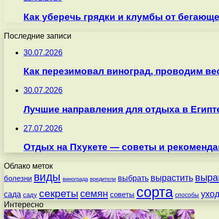
Как уберечь грядки и клумбы от бегающ
Последние записи
30.07.2026
Как перезимовал виноград, проводим ве
30.07.2026
Лучшие направления для отдыха в Египт
27.07.2026
Отдых на Пхукете — советы и рекоменда
Облако меток
виды
выра
вырастить
выбрать
болезни
винограда
вредители
сорта
секреты
семян
ухо
сада
советы
саду
способы
Интересно