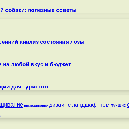
ей собаки: полезные советы
сенний анализ состояния лозы
е на любой вкус и бюджет
ции для туристов
щивание
дизайне
ландшафтном
лучшие
выращивания
д