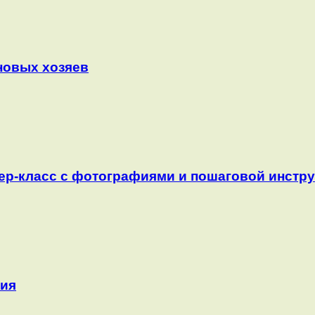
 новых хозяев
тер-класс с фотографиями и пошаговой инстр
рия